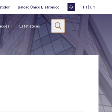
stidor
Balcão Único Eletrónico
PT
EN
Pesquisa
ações
Estatísticas
Iniciar pesquisa