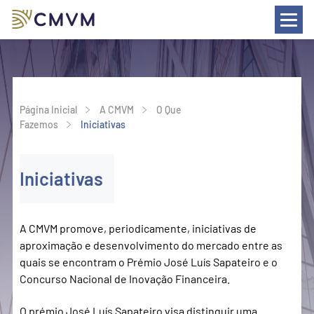
a
esquisa
Página Inicial
A CMVM
O Que 
Fazemos
Iniciativas
Iniciativas
A CMVM promove, periodicamente, iniciativas de
aproximação e desenvolvimento do mercado entre as
quais se encontram o Prémio José Luís Sapateiro e o
Concurso Nacional de Inovação Financeira.
O prémio José Luís Sapateiro visa distinguir uma