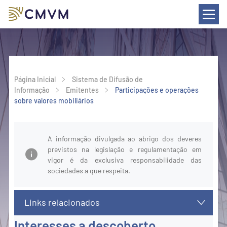
a
esquisa
Página Inicial
Sistema de Difusão de 
Informação
Emitentes
Participações e operações 
sobre valores mobiliários
A informação divulgada ao abrigo dos deveres 
previstos na legislação e regulamentação em 
vigor é da exclusiva responsabilidade das 
sociedades a que respeita.
Links relacionados
Interesses a descoberto