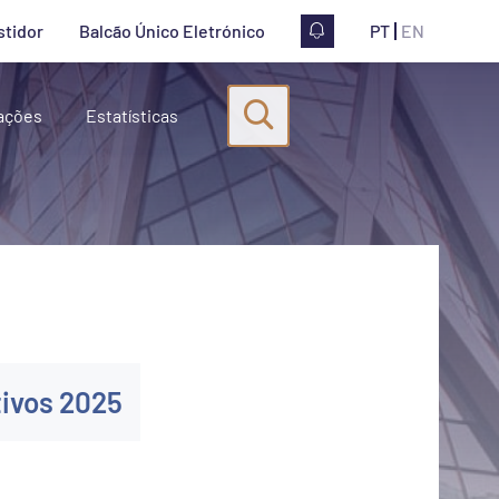
stidor
Balcão Único Eletrónico
PT
EN
Pesquisa
ações
Estatísticas
Iniciar pesquisa
tivos 2025